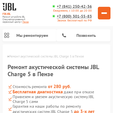
+7 (841) 250-42-36
Ежедневно, с 10:00 до 20:00
FIX-JBL
+7 (800) 301-55-83
Ремонт устройств JBL
Специализированный
Звонок бесплатный по РФ
cервисный центр г.
Пенза
Мы ремонтируем
Позвонить
Пензе
Ремонт акустической системы JBL Charge 5 в Пензе
Ремонт акустической системы JBL
Charge 5 в Пензе
от 280 руб.
Стоимость ремонта
Ремонт портативных колонок JBL
Ремонт проигрывателей винила JBL
Бесплатная диагностика
даже при отказе
Привезем и увезем акустическую систему JBL
Charge 5 сами
Гарантия на наши работы по ремонту
до 3-х лет
акустических систем JBL Charge 5