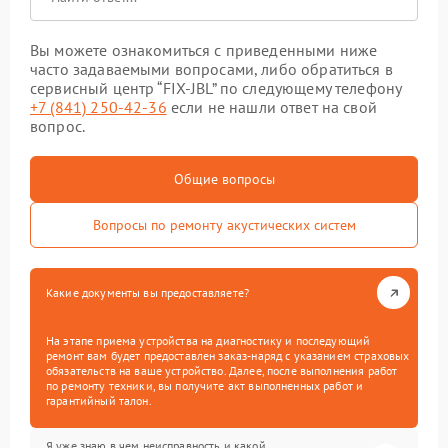
Вы можете ознакомиться с приведенными ниже
часто задаваемыми вопросами, либо обратиться в
сервисный центр “FIX-JBL” по следующему телефону
+7 (841) 250-42-36
если не нашли ответ на свой
вопрос.
Общие вопросы
Вопросы по ремонту акустических систем
Какие документы вы предоставляете?
На этапе приема устройства на диагностику и последующий
ремонт вам будет предоставлен заказ-наряд с указанием страховых
обязательств на ваше устройство. Далее, после выполнения работ
по ремонту техники, вы получите акт выполненных работ и
гарантийный талон.
Я уже знаю в чем неисправность и какой