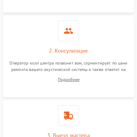
Неисправность системы
защиты от
1000 ₽
Подробнее →
перенапряжения
Неисправность системы
1000 ₽
Подробнее →
защиты от замыкания
2. Консультация
Повреждение системы
1000 ₽
Подробнее →
Оператор колл центра позвонит вам, сориентирует по цене
защиты от перегрузок
ремонта вашего акустической системы а также ответит на
все ваши вопросы.
Подробнее
Неисправность системы
1000 ₽
Подробнее →
защиты от перегрева
Поломка системы защиты
1000 ₽
Подробнее →
от перенапряжения
3. Выезд мастера