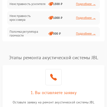
Неисправность усилителя
1500 ₽
Подробнее →
Неисправность
1000 ₽
Подробнее →
кроссовера
Поломка регулятора
500 ₽
Подробнее →
громкости
Неисправность системы
1000 ₽
Подробнее →
защиты от перегрузок
Этапы ремонта акустической системы JBL
Поломка системы
автоматического
1000 ₽
Подробнее →
отключения
Неисправность системы
защиты от короткого
1000 ₽
Подробнее →
замыкания
1. Вы оставляете заявку
Оставьте заявку на ремонт акустической системы JBL
Повреждение системы
1000 ₽
Подробнее →
защиты от перегрева