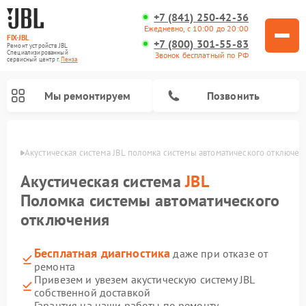
+7 (841) 250-42-36
Ежедневно, с 10:00 до 20:00
FIX-JBL
+7 (800) 301-55-83
Ремонт устройств JBL
Специализированный
Звонок бесплатный по РФ
cервисный центр г.
Пенза
Мы ремонтируем
Позвонить
Пензе
Акустическая система JBL поломка системы автоматического отключен
Акустическая система
JBL
Поломка системы автоматического
отключения
Ремонт портативных колонок JBL
Ремонт проигрывателей винила JBL
Бесплатная диагностика
даже при отказе от
ремонта
Привезем и увезем акустическую систему JBL
собственной доставкой
Гарантия на наши работы по ремонту