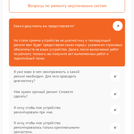
Вопросы по ремонту акустических систем
Какие документы вы предоставляете?
На этапе приема устройства на диагностику и последующий
ремонт вам будет предоставлен заказ-наряд с указанием страховых
обязательств на ваше устройство. Далее, после выполнения работ
по ремонту техники, вы получите акт выполненных работ и
гарантийный талон.
Я уже знаю в чем неисправность и какой
ремонт необходим. Для чего проводить
диагностику?
Мне нужен срочный ремонт. Сможете
сделать?
Я хочу, чтобы мое устройство
ремонтировали при мне.
Я хочу, чтобы мое устройство
ремонтировалось только оригинальными
запчастями.