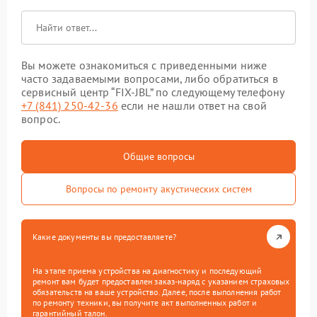
Вы можете ознакомиться с приведенными ниже
часто задаваемыми вопросами, либо обратиться в
сервисный центр “FIX-JBL” по следующему телефону
+7 (841) 250-42-36
если не нашли ответ на свой
вопрос.
Общие вопросы
Вопросы по ремонту акустических систем
Какие документы вы предоставляете?
На этапе приема устройства на диагностику и последующий
ремонт вам будет предоставлен заказ-наряд с указанием страховых
обязательств на ваше устройство. Далее, после выполнения работ
по ремонту техники, вы получите акт выполненных работ и
гарантийный талон.