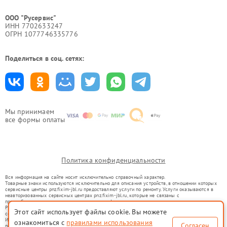
ООО "Русервис"
ИНН 7702633247
ОГРН 1077746335776
Поделиться в соц. сетях:
Мы принимаем
все формы оплаты
Политика конфиденциальности
Вся информация на сайте носит исключительно справочный характер.
Товарные знаки используются исключительно для описания устройств, в отношении которых
сервисные центры pnz.fixim-jbl.ru предоставляют услуги по ремонту. Услуги оказываются в
неавторизованных сервисных центрах pnz.fixim-jbl.ru, которые не связаны с
правообладателями товарных знаков или их официальными представителями.
Ремонт осуществляется для устройств, уже введенных в гражданский оборот в соответствии
Этот сайт использует файлы cookie. Вы можете
со статьей 1487 ГК РФ.
Использование товарных знаков не преследует цели индивидуализации услуг или введения
ознакомиться с
правилами использования
Согласен
потребителей в заблуждение, а служит для информирования о предоставляемых услугах по