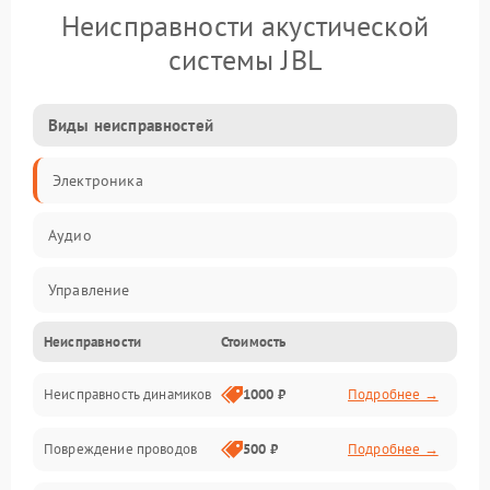
Неисправности акустической
системы JBL
Виды неисправностей
Электроника
Аудио
Управление
Неисправности
Стоимость
Электропитание
Неисправность динамиков
1000 ₽
Подробнее →
Связь
Повреждение проводов
500 ₽
Подробнее →
Механические повреждения