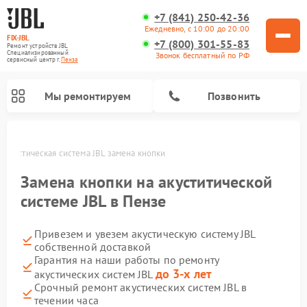
+7 (841) 250-42-36
Ежедневно, с 10:00 до 20:00
FIX-JBL
+7 (800) 301-55-83
Ремонт устройств JBL
Специализированный
Звонок бесплатный по РФ
cервисный центр г.
Пенза
Мы ремонтируем
Позвонить
Акустическая система JBL замена кнопки
Замена кнопки на акуститической
системе JBL в Пензе
Привезем и увезем акустическую систему JBL
Ремонт портативных колонок JBL
Ремонт проигрывателей винила JBL
собственной доставкой
Гарантия на наши работы по ремонту
до 3-х лет
акустических систем JBL
Срочный ремонт акустических систем JBL в
течении часа