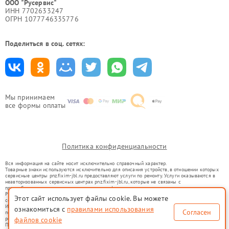
ООО "Русервис"
ИНН 7702633247
ОГРН 1077746335776
Поделиться в соц. сетях:
Мы принимаем
все формы оплаты
Политика конфиденциальности
Вся информация на сайте носит исключительно справочный характер.
Товарные знаки используются исключительно для описания устройств, в отношении которых
сервисные центры pnz.fixim-jbl.ru предоставляют услуги по ремонту. Услуги оказываются в
неавторизованных сервисных центрах pnz.fixim-jbl.ru, которые не связаны с
правообладателями товарных знаков или их официальными представителями.
Ремонт осуществляется для устройств, уже введенных в гражданский оборот в соответствии
Этот сайт использует файлы cookie. Вы можете
со статьей 1487 ГК РФ.
Использование товарных знаков не преследует цели индивидуализации услуг или введения
ознакомиться с
правилами использования
Согласен
потребителей в заблуждение, а служит для информирования о предоставляемых услугах по
ремонту техники указанных брендов.
файлов cookie
Представленная на сайте информация не является публичной офертой, определяемой