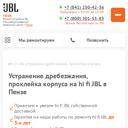
+7 (841) 250-42-36
Ежедневно, с 10:00 до 20:00
FIX-JBL
+7 (800) 301-55-83
Ремонт устройств JBL
Специализированный
Звонок бесплатный по РФ
cервисный центр г.
Пенза
Мы ремонтируем
Позвонить
 Пензе
Hi-Fi JBL устранение дребезжания, проклейка корпуса
Устранение дребезжания,
проклейка корпуса на hi fi JBL в
Пензе
Ремонт акустических систем JBL
Ремонт проигрывателей винила JBL
Ремонт портативных колонок JBL
Привезем и увезем hi fi JBL собственной
доставкой
до
Гарантия на наши работы по ремонту hi fi JBL
3-х лет