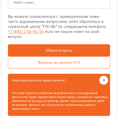
Вы можете ознакомиться с приведенными ниже
часто задаваемыми вопросами, либо обратиться в
сервисный центр “FIX-JBL” по следующему телефону
+7 (841) 250-42-36
если не нашли ответ на свой
вопрос.
Общие вопросы
Вопросы по ремонту hi fi
Какие документы вы предоставляете?
На этапе приема устройства на диагностику и последующий
ремонт вам будет предоставлен заказ-наряд с указанием страховых
обязательств на ваше устройство. Далее, после выполнения работ
по ремонту техники, вы получите акт выполненных работ и
гарантийный талон.