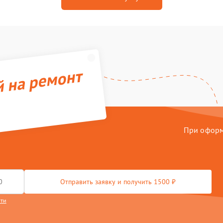
й на ремонт
При оформл
Отправить заявку и получить 1500 ₽
сти