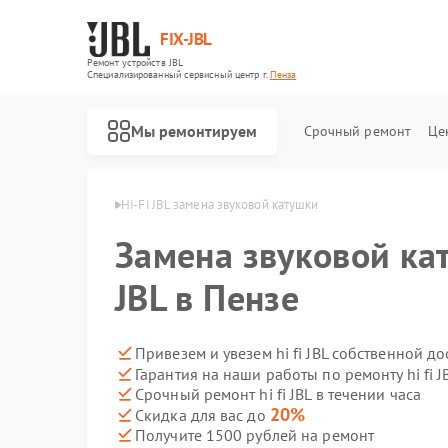
FIX-JBL
Ремонт устройств JBL
Специализированный cервисный центр г.
Пенза
Мы ремонтируем
Срочный ремонт
Це
онт hi fi JBL в Пензе
Hi-Fi JBL замена звуковой катушки
Замена звуковой кат
JBL в Пензе
Привезем и увезем hi fi JBL собственной д
Гарантия на наши работы по ремонту hi fi J
Ремонт портативных колонок JBL
Ремонт акустических систем JBL
Ремонт проигрывателей винила JBL
Срочный ремонт hi fi JBL в течении часа
20%
Скидка для вас до
Получите 1500 рублей на ремонт