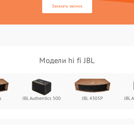
Заказать звонок
Модели hi fi JBL
s
JBL Authentics 500
JBL 4305P
JBL 