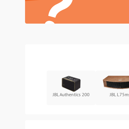
?
JBL Authentics 200
JBL L75m