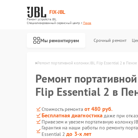
FIX-JBL
Ремонт устройств JBL
Специализированный cервисный центр г.
Пенза
Мы ремонтируем
Срочный ремонт
Це
колонок JBL в Пензе
Ремонт портативной колонки JBL Flip Essential 2 в Пензе
Ремонт портативной
Flip Essential 2 в Пе
от 480 руб.
Стоимость ремонта
Бесплатная диагностика
даже при отказ
Ремонт акустических систем JBL
Ремонт проигрывателей винила JBL
Привезем и увезем портативную колонку JBL
Гарантия на наши работы по ремонту порта
до 3-х лет
Essential 2