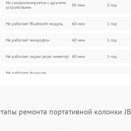
Не синхронизируется с другими
60 мин
1 год
устройствами
Не работает Bluetooth модуль
60 мин
1 год
Не работает микрофон
60 мин
1 год
Не работает экран (если имеется)
60 мин
1 год
Не работает функция
60 мин
1 год
подключения к сети Wi-Fi
тапы ремонта портативной колонки J