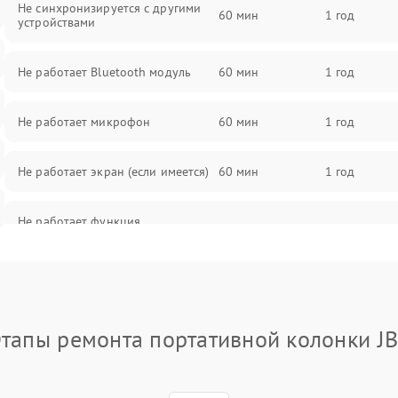
Не синхронизируется с другими
60 мин
1 год
устройствами
Не работает Bluetooth модуль
60 мин
1 год
Не работает микрофон
60 мин
1 год
Не работает экран (если имеется)
60 мин
1 год
Не работает функция
60 мин
1 год
подключения к сети Wi-Fi
тапы ремонта портативной колонки J