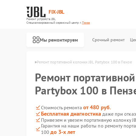
FIX-JBL
Ремонт устройств JBL
Специализированный cервисный центр г.
Пенза
Мы ремонтируем
Срочный ремонт
Це
колонок JBL в Пензе
Ремонт портативной колонки JBL Partybox 100 в Пензе
Ремонт портативной
Partybox 100 в Пенз
от 480 руб.
Стоимость ремонта
Бесплатная диагностика
даже при отказ
Ремонт акустических систем JBL
Ремонт проигрывателей винила JBL
Привезем и увезем портативную колонку JB
Гарантия на наши работы по ремонту порта
до 3-х лет
100