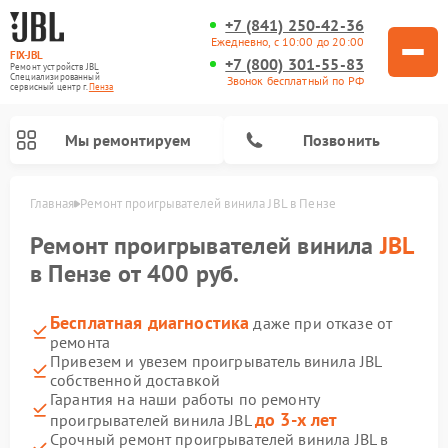
+7 (841) 250-42-36
Ежедневно, с 10:00 до 20:00
FIX-JBL
+7 (800) 301-55-83
Ремонт устройств JBL
Специализированный
Звонок бесплатный по РФ
cервисный центр г.
Пенза
Мы ремонтируем
Позвонить
Главная
Ремонт проигрывателей винила JBL в Пензе
Ремонт проигрывателей винила
JBL
в Пензе от 400 руб.
Бесплатная диагностика
даже при отказе от
ремонта
Ремонт портативных колонок JBL
Ремонт акустических систем JBL
Привезем и увезем проигрыватель винила JBL
собственной доставкой
Гарантия на наши работы по ремонту
до 3-х лет
проигрывателей винила JBL
Срочный ремонт проигрывателей винила JBL в