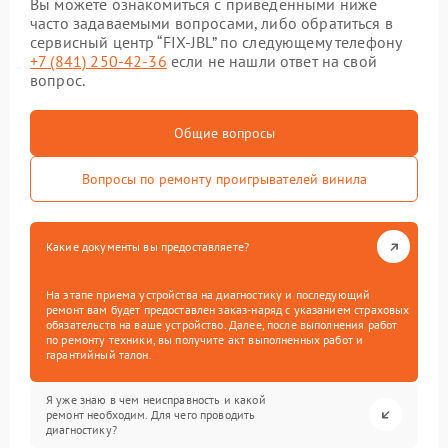
Вы можете ознакомиться с приведенными ниже
часто задаваемыми вопросами, либо обратиться в
сервисный центр “FIX-JBL” по следующему телефону
+7 (841) 250-42-36
если не нашли ответ на свой
вопрос.
Общие вопросы
Вопросы по ремонту проигрывателей винила
Какие документы вы предоставляете?
На этапе приема устройства на диагностику и последующий
ремонт вам будет предоставлен заказ-наряд с указанием страховых
обязательств на ваше устройство. Далее, после выполнения работ
по ремонту техники, вы получите акт выполненных работ и
гарантийный талон.
Я уже знаю в чем неисправность и какой
ремонт необходим. Для чего проводить
диагностику?