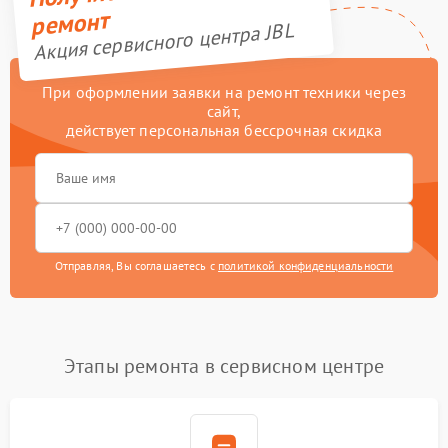
ремонт
Акция сервисного центра JBL
При оформлении заявки на ремонт техники через
сайт,
действует персональная бессрочная скидка
Отправляя, Вы соглашаетесь с
политикой конфиденциальности
Этапы ремонта в сервисном центре