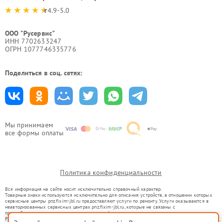
4.9-5.0
ООО "Русервис"
ИНН 7702633247
ОГРН 1077746335776
Поделиться в соц. сетях:
Мы принимаем
все формы оплаты
Политика конфиденциальности
Вся информация на сайте носит исключительно справочный характер.
Товарные знаки используются исключительно для описания устройств, в отношении которых
сервисные центры pnz.fixim-jbl.ru предоставляют услуги по ремонту. Услуги оказываются в
неавторизованных сервисных центрах pnz.fixim-jbl.ru, которые не связаны с
правообладателями товарных знаков или их официальными представителями.
Ремонт осуществляется для устройств, уже введенных в гражданский оборот в соответствии