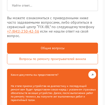
Вы можете ознакомиться с приведенными ниже
часто задаваемыми вопросами, либо обратиться в
сервисный центр “FIX-JBL” по следующему телефону
+7 (841) 250-42-36
если не нашли ответ на свой
вопрос.
Общие вопросы
Вопросы по ремонту проигрывателей винила
Какие документы вы предоставляете?
На этапе приема устройства на диагностику и последующий
ремонт вам будет предоставлен заказ-наряд с указанием страховых
обязательств на ваше устройство. Далее, после выполнения работ
по ремонту техники, вы получите акт выполненных работ и
гарантийный талон.