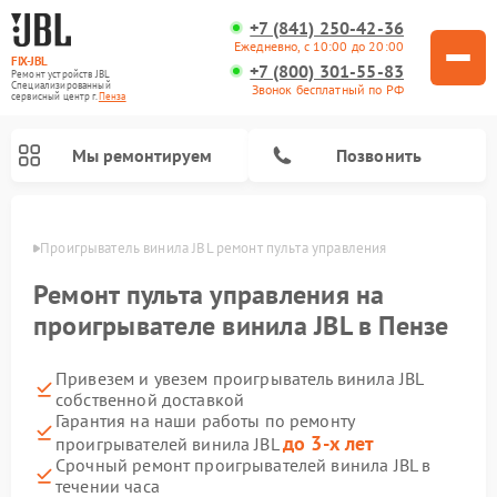
+7 (841) 250-42-36
Ежедневно, с 10:00 до 20:00
FIX-JBL
+7 (800) 301-55-83
Ремонт устройств JBL
Специализированный
Звонок бесплатный по РФ
cервисный центр г.
Пенза
Мы ремонтируем
Позвонить
Пензе
Проигрыватель винила JBL ремонт пульта управления
Ремонт пульта управления на
проигрывателе винила JBL в Пензе
Привезем и увезем проигрыватель винила JBL
Ремонт портативных колонок JBL
Ремонт акустических систем JBL
собственной доставкой
Гарантия на наши работы по ремонту
до 3-х лет
проигрывателей винила JBL
Срочный ремонт проигрывателей винила JBL в
течении часа