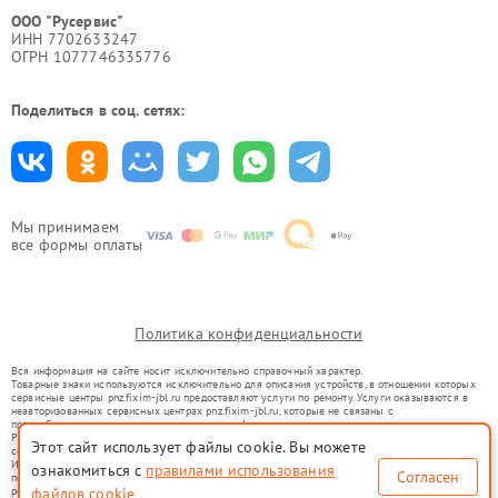
ООО "Русервис"
ИНН 7702633247
ОГРН 1077746335776
Поделиться в соц. сетях:
Мы принимаем
все формы оплаты
Политика конфиденциальности
Вся информация на сайте носит исключительно справочный характер.
Товарные знаки используются исключительно для описания устройств, в отношении которых
сервисные центры pnz.fixim-jbl.ru предоставляют услуги по ремонту. Услуги оказываются в
неавторизованных сервисных центрах pnz.fixim-jbl.ru, которые не связаны с
правообладателями товарных знаков или их официальными представителями.
Ремонт осуществляется для устройств, уже введенных в гражданский оборот в соответствии
Этот сайт использует файлы cookie. Вы можете
со статьей 1487 ГК РФ.
Использование товарных знаков не преследует цели индивидуализации услуг или введения
ознакомиться с
правилами использования
Согласен
потребителей в заблуждение, а служит для информирования о предоставляемых услугах по
ремонту техники указанных брендов.
файлов cookie