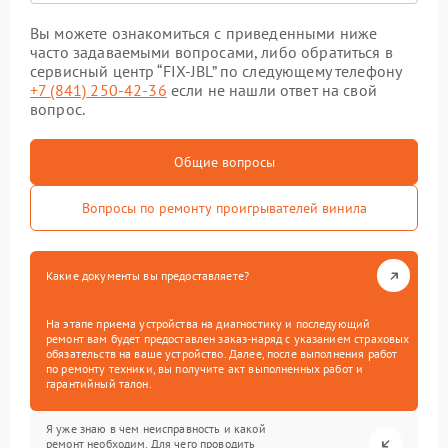
Вы можете ознакомиться с приведенными ниже
часто задаваемыми вопросами, либо обратиться в
сервисный центр “FIX-JBL” по следующему телефону
+7 (841) 250-42-36
если не нашли ответ на свой
вопрос.
Общие вопросы
Вопросы по ремонту проигрывателей винила
Какие документы вы предоставляете?
На этапе приема устройства на диагностику и последующий
ремонт вам будет предоставлен заказ-наряд с указанием страховых
обязательств на ваше устройство. Далее, после выполнения работ
по ремонту техники, вы получите акт выполненных работ и
гарантийный талон.
Я уже знаю в чем неисправность и какой
ремонт необходим. Для чего проводить