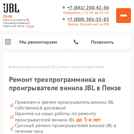
+7 (841) 250-42-36
Ежедневно, с 10:00 до 20:00
FIX-JBL
+7 (800) 301-55-83
Ремонт устройств JBL
Специализированный
Звонок бесплатный по РФ
cервисный центр г.
Пенза
Мы ремонтируем
Позвонить
Пензе
Проигрыватель винила JBL ремонт трехпрограммника
Ремонт трехпрограммника на
проигрывателе винила JBL в Пензе
Привезем и увезем проигрыватель винила JBL
Ремонт портативных колонок JBL
Ремонт акустических систем JBL
собственной доставкой
Гарантия на наши работы по ремонту
до 3-х лет
проигрывателей винила JBL
Срочный ремонт проигрывателей винила JBL в
течении часа