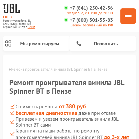
+7 (841) 250-42-36
Ежедневно, с 10:00 до 20:00
FIX-JBL
+7 (800) 301-55-83
Ремонт устройств JBL
Специализированный
Звонок бесплатный по РФ
cервисный центр г.
Пенза
Мы ремонтируем
Позвонить
Пензе
Ремонт проигрывателя винила JBL Spinner BT в Пензе
Ремонт проигрывателя винила JBL
Spinner BT в Пензе
от 380 руб.
Стоимость ремонта
Ремонт портативных колонок JBL
Ремонт акустических систем JBL
Бесплатная диагностика
даже при отказе
Привезем и увезем проигрыватель винила JBL
Spinner BT сами
Гарантия на наши работы по ремонту
до 3-х лет
проигрывателей винила JBL Spinner BT