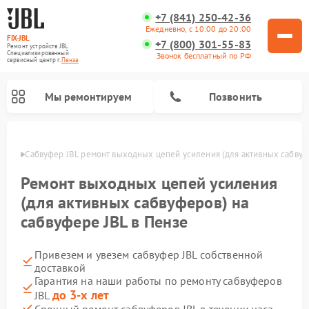
+7 (841) 250-42-36
Ежедневно, с 10:00 до 20:00
FIX-JBL
+7 (800) 301-55-83
Ремонт устройств JBL
Специализированный
Звонок бесплатный по РФ
cервисный центр г.
Пенза
Мы ремонтируем
Позвонить
Пензе
Сабвуфер JBL ремонт выходных цепей усиления (для активных сабвуф
Ремонт выходных цепей усиления
(для активных сабвуферов) на
сабвуфере JBL в Пензе
Ремонт акустических систем JBL
Ремонт проигрывателей винила JBL
Ремонт портативных колонок JBL
Привезем и увезем сабвуфер JBL собственной
доставкой
Гарантия на наши работы по ремонту сабвуферов
до 3-х лет
JBL
Срочный ремонт сабвуферов JBL в течении часа