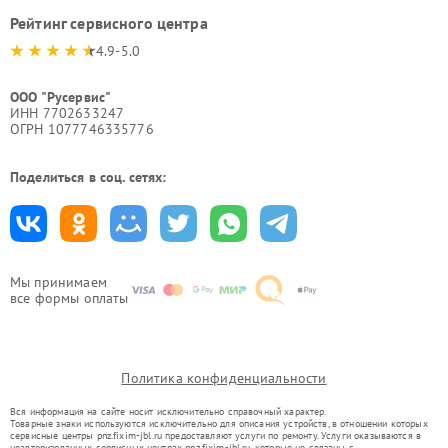
Рейтинг сервисного центра
4.9-5.0
ООО "Русервис"
ИНН 7702633247
ОГРН 1077746335776
Поделиться в соц. сетях:
Мы принимаем
все формы оплаты
Политика конфиденциальности
Вся информация на сайте носит исключительно справочный характер.
Товарные знаки используются исключительно для описания устройств, в отношении которых
сервисные центры pnz.fixim-jbl.ru предоставляют услуги по ремонту. Услуги оказываются в
неавторизованных сервисных центрах pnz.fixim-jbl.ru, которые не связаны с