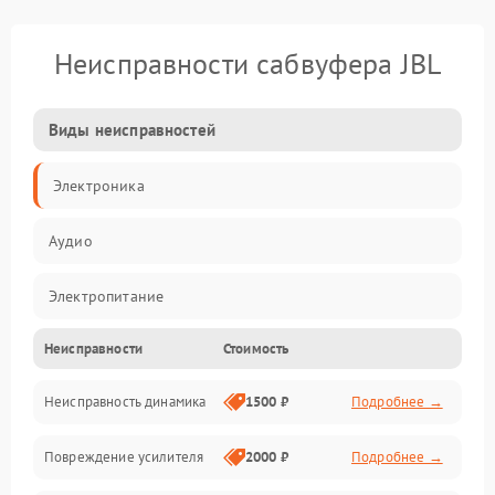
Неисправности сабвуфера JBL
Виды неисправностей
Электроника
Аудио
Электропитание
Неисправности
Стоимость
Электронные компоненты
Неисправность динамика
1500 ₽
Подробнее →
Механика
Повреждение усилителя
2000 ₽
Подробнее →
Управление