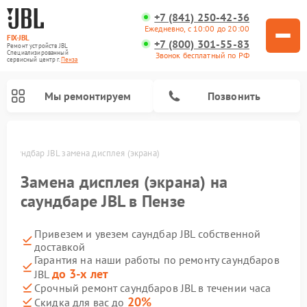
+7 (841) 250-42-36
Ежедневно, с 10:00 до 20:00
FIX-JBL
+7 (800) 301-55-83
Ремонт устройств JBL
Специализированный
Звонок бесплатный по РФ
cервисный центр г.
Пенза
Мы ремонтируем
Позвонить
е
Саундбар JBL замена дисплея (экрана)
Замена дисплея (экрана) на
саундбаре JBL в Пензе
Привезем и увезем саундбар JBL собственной
Ремонт акустических систем JBL
Ремонт проигрывателей винила JBL
Ремонт портативных колонок JBL
доставкой
Гарантия на наши работы по ремонту саундбаров
до 3-х лет
JBL
Срочный ремонт саундбаров JBL в течении часа
20%
Скидка для вас до