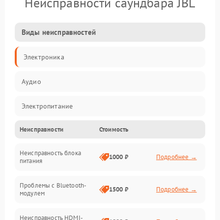
Неисправности саундбара JBL
Виды неисправностей
Электроника
Аудио
Электропитание
Неисправности
Стоимость
Интерфейсы
Неисправность блока
Связь
1000 ₽
Подробнее →
питания
Акустика
Проблемы с Bluetooth-
1500 ₽
Подробнее →
модулем
Механические повреждения
Неисправность HDMI-