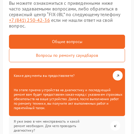
Вы можете ознакомиться с приведенными ниже
часто задаваемыми вопросами, либо обратиться в
сервисный центр “FIX-JBL” по следующему телефону
+7 (841) 250-42-36
если не нашли ответ на свой
вопрос.
Общие вопросы
Вопросы по ремонту саундбаров
Какие документы вы предоставляете?
На этапе приема устройства на диагностику и последующий
ремонт вам будет предоставлен заказ-наряд с указанием страховых
обязательств на ваше устройство. Далее, после выполнения работ
по ремонту техники, вы получите акт выполненных работ и
гарантийный талон.
Я уже знаю в чем неисправность и какой
ремонт необходим. Для чего проводить
диагностику?