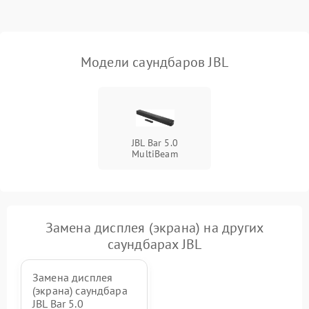
Неисправность Wi-Fi-
1500 ₽
Подробнее →
модуля
Повреждение внутренних
500 ₽
Подробнее →
Модели саундбаров JBL
проводов
Неисправность системы
1000 ₽
Подробнее →
охлаждения
JBL Bar 5.0
Неисправность
500 ₽
Подробнее →
MultiBeam
индикаторов
Неисправность системы
2000 ₽
Подробнее →
звуковой обработки
Замена дисплея (экрана) на других
саундбарах JBL
Замена дисплея
(экрана) саундбара
JBL Bar 5.0