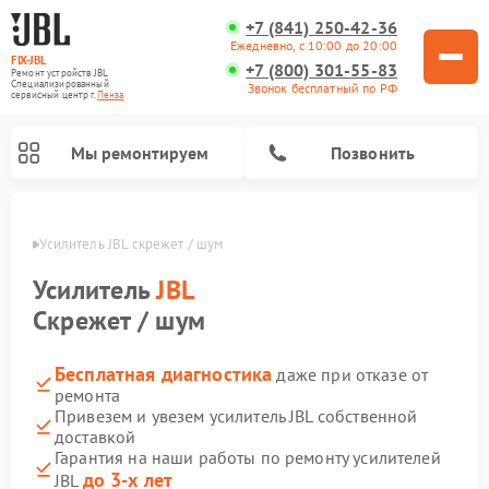
+7 (841) 250-42-36
Ежедневно, с 10:00 до 20:00
FIX-JBL
+7 (800) 301-55-83
Ремонт устройств JBL
Специализированный
Звонок бесплатный по РФ
cервисный центр г.
Пенза
Мы ремонтируем
Позвонить
Пензе
Усилитель JBL скрежет / шум
Усилитель
JBL
Скрежет / шум
Бесплатная диагностика
даже при отказе от
Ремонт акустических систем JBL
Ремонт проигрывателей винила JBL
Ремонт портативных колонок JBL
ремонта
Привезем и увезем усилитель JBL собственной
доставкой
Гарантия на наши работы по ремонту усилителей
до 3-х лет
JBL